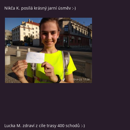
Nikča K. posílá krásný jarní úsměv :-)
Lucka M. zdraví z cíle trasy 400 schodů :-)