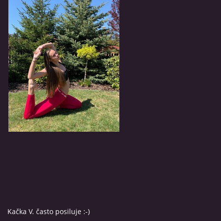
© 2026 eStránky.cz
Kačka V. často posiluje :-)