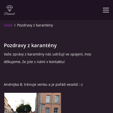
Úvod
Pozdravy z karantény
KONTAKT
Pozdravy z karantény
ODDÍL
Vaše zprávy z karantény nás udržují ve spojení, moc
TÝMY
děkujeme, že jste s námi v kontaktu!
DUO SPORTOVNÍ AEROBIK
Andrejka B. trénuje venku a je pořád veselá! :-)
JEDNOTLIVCI
KALENDÁŘ