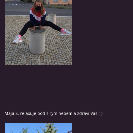
VÝSLEDKY
FANZÓNA
POŘÁDÁME ZÁVODY
CVIČENÍ PRO VŠECHNY
REFERENCE
TRÉNOVÁNÍ V ČASE KARANTÉNY
Mája S. relaxuje pod širým nebem a zdraví Vás :-)
POZDRAVY Z KARANTÉNY