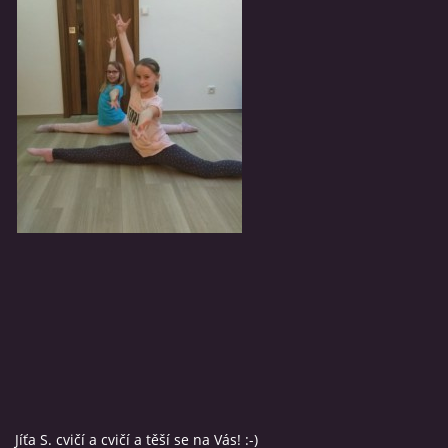
Jíťa S. cvičí a cvičí a těší se na Vás! :-)