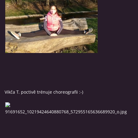
Vikča T. poctivě trénuje choreografii :-)