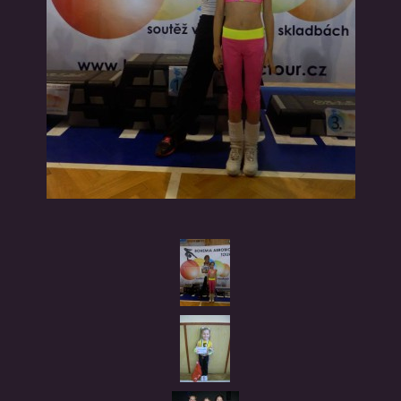
VÝSLEDKY
FANZÓNA
POŘÁDÁME ZÁVODY
CVIČENÍ PRO VŠECHNY
REFERENCE
TRÉNOVÁNÍ V ČASE KARANTÉNY
POZDRAVY Z KARANTÉNY