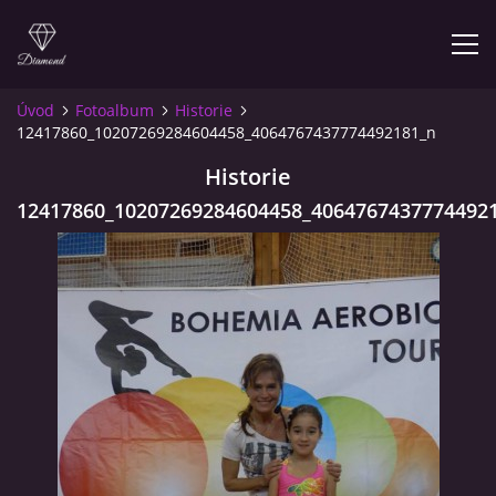
Úvod
Fotoalbum
Historie
12417860_10207269284604458_4064767437774492181_n
KONTAKT
Historie
ODDÍL
12417860_10207269284604458_4064767437774492
TÝMY
DUO SPORTOVNÍ AEROBIK
JEDNOTLIVCI
KALENDÁŘ