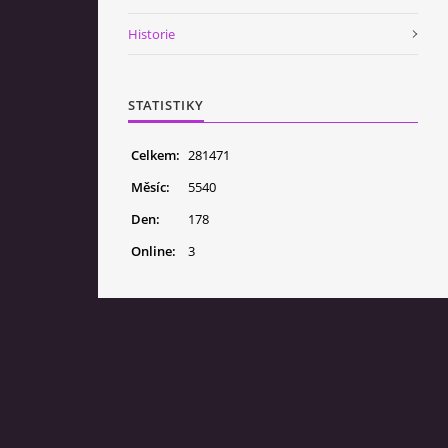
Historie
STATISTIKY
Celkem:
281471
Měsíc:
5540
Den:
178
Online:
3