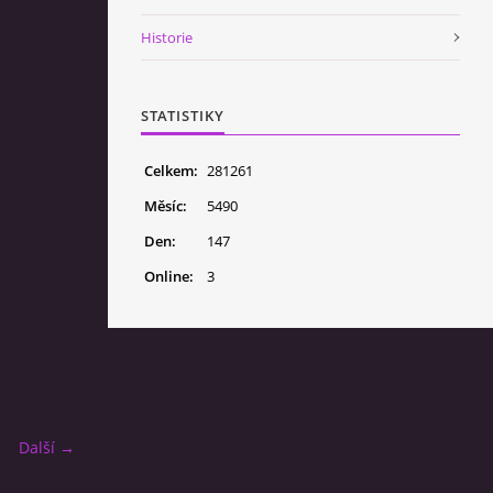
Historie
STATISTIKY
Celkem:
281261
Měsíc:
5490
Den:
147
Online:
3
Další →