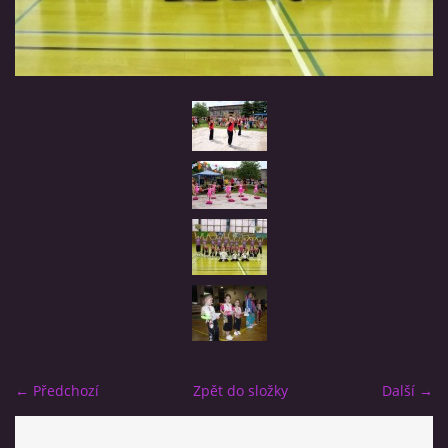
VÝSLEDKY
FANZÓNA
POŘÁDÁME ZÁVODY
CVIČENÍ PRO VŠECHNY
REFERENCE
TRÉNOVÁNÍ V ČASE KARANTÉNY
← Předchozí
Zpět do složky
Další →
POZDRAVY Z KARANTÉNY