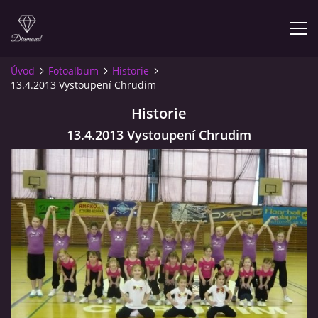
Úvod
Fotoalbum
Historie
13.4.2013 Vystoupení Chrudim
KONTAKT
Historie
ODDÍL
13.4.2013 Vystoupení Chrudim
TÝMY
DUO SPORTOVNÍ AEROBIK
JEDNOTLIVCI
KALENDÁŘ