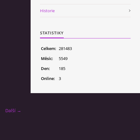
Historie
STATISTIKY
Celkem:
281483
Měsíc:
5549
Den:
185
Online:
3
Další →